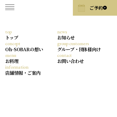
top
news
2026/3/7
トップ
お知らせ
concept
group customers
淡路島の春の訪れを味わう「桜のデ
Oh-SOBARの想い
グループ・団体様向け
ザート」
menu
contact
お料理
お問い合わせ
information
— 桜のわらび餅と桜と豆腐のチーズケーキ —
店舗情報・ご案内
少しずつ寒さがやわらぎ、春の気配を感じる季節
になってきました。3月は、日本の春を象徴する
「桜」をテーマにした季節のデザートをご用意し
ております。