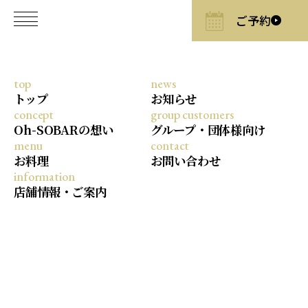
top
news
お知らせ
2026/6/5
トップ
お知らせ
concept
group customers
【6/8から限定配布！】Oh-SOBAR
Oh-SOBARの想い
グループ・団体様向け
1周年記念。瀬戸内海の絶景と、淡
menu
contact
路島が誇る二つの名塩を贈る「特製
お料理
お問い合わせ
オリジナル塩」プレゼントキャンペ
information
店舗情報・ご案内
ーン