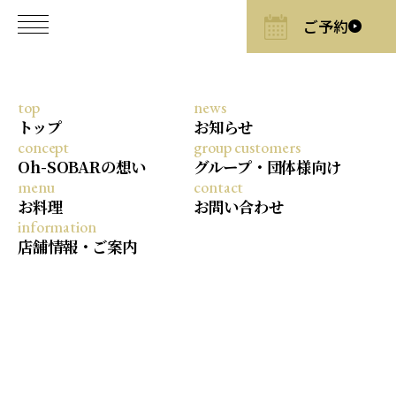
top
news
2026/6/12
トップ
お知らせ
concept
group customers
【父の日のお祝いに】茜色に染まる
Oh-SOBARの想い
グループ・団体様向け
瀬戸内の海の絶景と、淡路島の旬を
menu
contact
味わう「記憶に残る特別なディナ
お料理
お問い合わせ
ー」を
information
店舗情報・ご案内