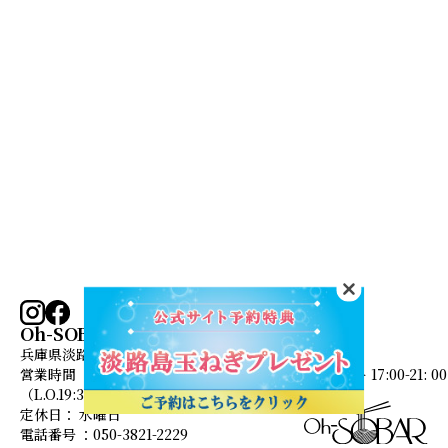
お問い合わせ
トップ
Oh-SOBARの想い
お料理
店舗情報・ご案内
お知らせ
Oh-SOBAR
ご予約
兵庫県淡路市野島轟木字砂川269番2
営業時間 ： ランチ 11:00-15:00（L.O.14:30）、ディナー 17:00-21: 00
（L.O.19:30）
定休日： 水曜日
電話番号 ：050-3821-2229
© Pasona Group Inc.