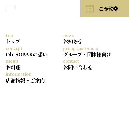
top
news
2026/7/3
トップ
お知らせ
concept
group customers
【7月限定】夏を乗り切る新感覚グ
Oh-SOBARの想い
グループ・団体様向け
ルメ。淡路島の絶景と味わう、清涼
menu
contact
感あふれる唯一無二の「バジル蕎
お料理
お問い合わせ
麦」
information
店舗情報・ご案内